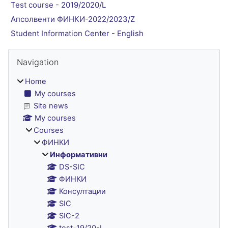
Test course - 2019/2020/L
Апсолвенти ФИНКИ-2022/2023/Z
Student Information Center - English
Blocks
Skip Navigation
Navigation
Home
My courses
Site news
My courses
Courses
ФИНКИ
Информативни
DS-SIC
ФИНКИ
Консултации
SIC
SIC-2
test-19/20-L