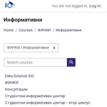
Skip to main content
You are not logged in. (
Log in
)
Информативни
Home
Courses
ФИНКИ
Информативни
Course categories
Search courses
Search courses
Data Science SIC
ФИНКИ
Консултации
Студентски информативен центар
Студентски информативен центар - втор циклус